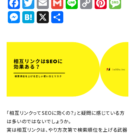
Facebook
Twitter
Email
Gmail
Line
Copy
Pinterest
Mess
Link
Messenger
Hatena
X
共
有
「相互リンクってSEOに効くの？」と疑問に感じている方
は多いのではないでしょうか。
実は相互リンクは、やり方次第で検索順位を上げる武器