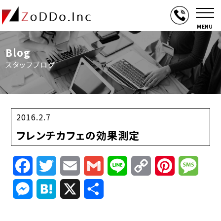
MENU
Blog
スタッフブログ
2016.2.7
フレンチカフェの効果測定
Facebook
Twitter
Email
Gmail
Line
Copy
Pinterest
Mess
Link
Messenger
Hatena
X
共
有