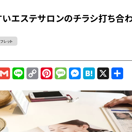
すいエステサロンのチラシ打ち合
フレット
r
mail
Gmail
Line
Copy
Pinterest
Message
Messenger
Hatena
X
共
Link
有