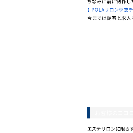
ちなみに前に制作し
【 POLAサロン季衣
今までは誘客と求人
お客様のココロ
エステサロンに限ら