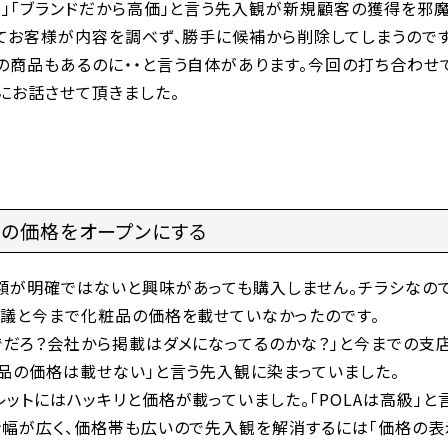
級」「ブランドだから高価」と言う先入観が新規顧客の獲得を邪
てお客様が内容を調べず、勝手に候補から削除してしまうのです
の商品もあるのに・・と言う自体があります。今回の打ち合わせ
にお話させて頂きました。
の価格をオープンにする
額が明確ではないと興味があっても購入しません。チラシなの
思議と今まで化粧品の価格を載せていなかったのです。
でだろ？会社から掲載はダメになってるのかな？」と今までの支
商品の価格は載せない」と言う先入観に染まっていました。
ットにはハッキリと価格が載っていました。「POLAは高級」と
ン幅が広く、価格帯も広いので先入観を解消するには「価格の表