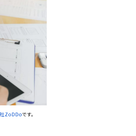
社ZoDDo
です。