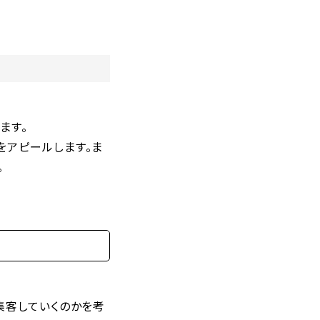
ます。
をアピールします。ま
。
集客していくのかを考