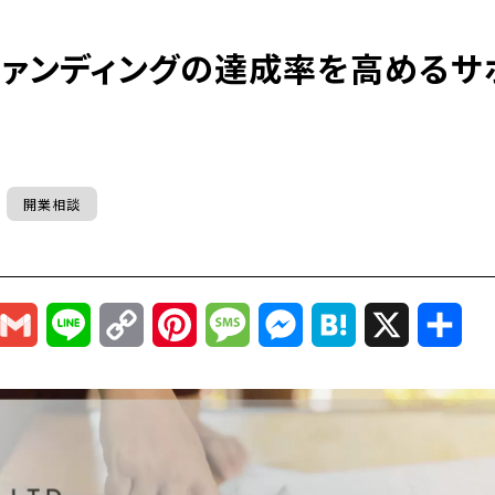
ファンディングの達成率を高めるサ
開業相談
r
mail
Gmail
Line
Copy
Pinterest
Message
Messenger
Hatena
X
共
Link
有