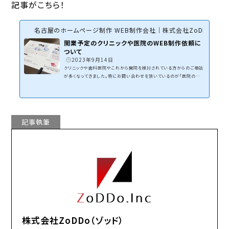
記事がこちら！
名古屋のホームページ制作 WEB制作会社｜株式会社ZoDDo
開業予定のクリニックや医院のWEB制作依頼に
ついて
2023年9月14日
クリニックや歯科医院やこれから開院を検討されている方からのご相談
が多くなってきました。特にお問い合わせを頂いているのが「医院のホ
ームページを作りたいんですが〜」と言う現在のホームページを新しく
するWEBリニューアルであったり、「現在クリニックを建ててる所ですがホ
ームページって進める事できますか？」と言う開院前のご相談です。現在
のホームページをリニューアルするのはわかりますが、まだ建物が建設
中でもホームページって依頼できるのか・・「？」となりますよね。WEBデ
記事執筆
ザインのイメージどうするんだろ？コンセプ...
株式会社ZoDDo（ゾッド）