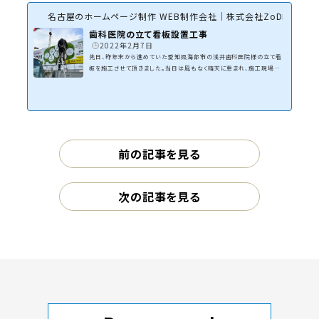
名古屋のホームページ制作 WEB制作会社｜株式会社ZoDDo
歯科医院の立て看板設置工事
2022年2月7日
先日、昨年末から進めていた愛知県海部市の浅井歯科医院様の立て看
板を施工させて頂きました。当日は風もなく晴天に恵まれ、施工現場に
立ち会って頂いた院長のご協力もあり、スムーズに工事が進行しました！
さてさて、施工当日のお話し！前回の色合わせも終わり、看板本体が出
来上がって施工スタート。今回は医院の外壁となるフェンスよりも上に
看板本体が必要なので支柱の高さが約２メートルとなる大きな立て看板
です。まずは支柱を立てるための穴掘りから。今回は地面が比較的柔ら
かく掘りやすい！毎回、石だらけの現場を振る（らし...
前の記事を見る
次の記事を見る