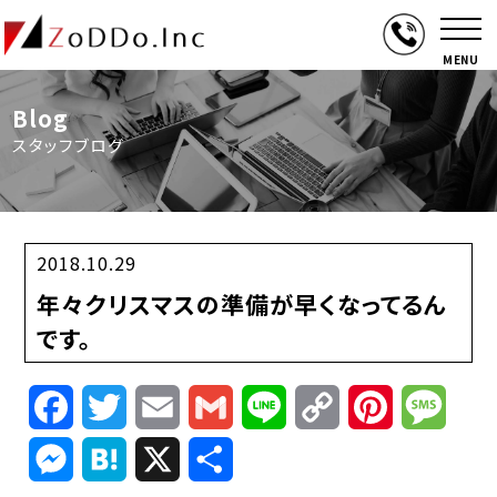
MENU
Blog
スタッフブログ
2018.10.29
年々クリスマスの準備が早くなってるん
です。
Facebook
Twitter
Email
Gmail
Line
Copy
Pinterest
Mess
Link
Messenger
Hatena
X
共
有