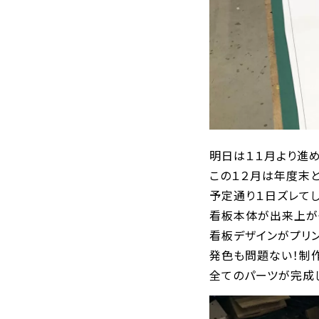
明日は１１月より進
この１２月は年度末
予定通り１日ズレてし
看板本体が出来上が
看板デザインがプリ
発色も問題ない！制
全てのパーツが完成