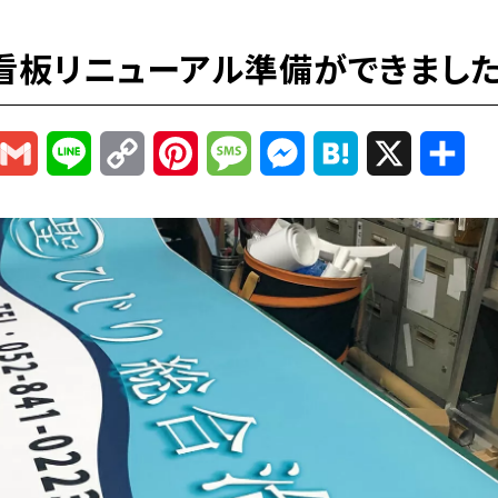
看板リニューアル準備ができました
r
mail
Gmail
Line
Copy
Pinterest
Message
Messenger
Hatena
X
共
Link
有