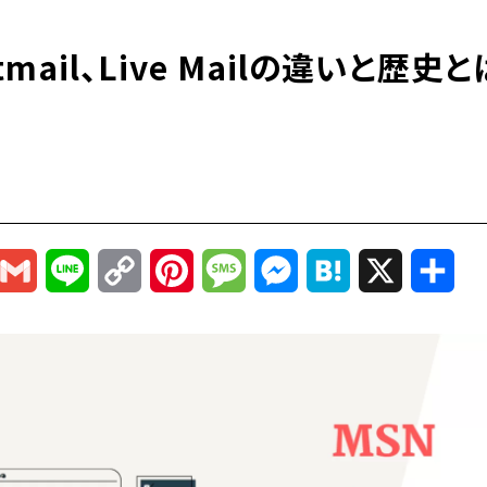
tmail、Live Mailの違いと歴史と
r
mail
Gmail
Line
Copy
Pinterest
Message
Messenger
Hatena
X
共
Link
有