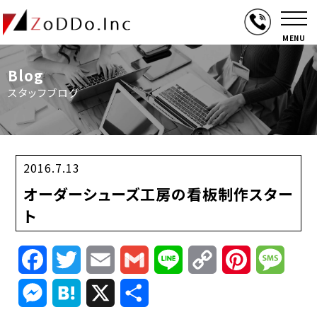
MENU
Blog
スタッフブログ
2016.7.13
オーダーシューズ工房の看板制作スター
ト
Facebook
Twitter
Email
Gmail
Line
Copy
Pinterest
Mess
Link
Messenger
Hatena
X
共
有