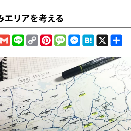
みエリアを考える
r
mail
Gmail
Line
Copy
Pinterest
Message
Messenger
Hatena
X
共
Link
有