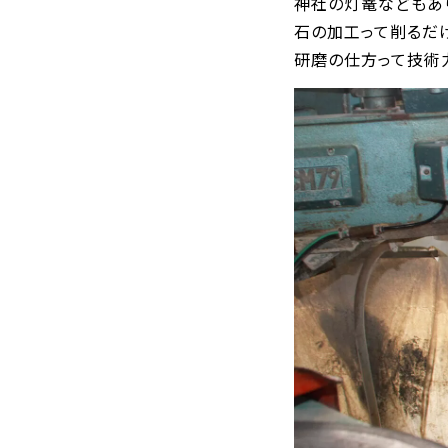
神社の灯篭などもあ
石の加工って削るだけ
研磨の仕方って技術