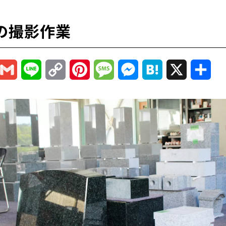
の撮影作業
r
mail
Gmail
Line
Copy
Pinterest
Message
Messenger
Hatena
X
共
Link
有