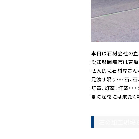
本日は石材会社の宣
愛知県岡崎市は東海
個人的に石材屋さん
見渡す限り・・・石、石
灯篭、灯篭、灯篭・・
夏の深夜には来たく無
石の加工現場