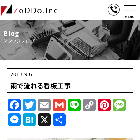
MENU
Blog
スタッフブログ
2017.9.6
雨で流れる看板工事
Facebook
Twitter
Email
Gmail
Line
Copy
Pinterest
Mess
Link
Messenger
Hatena
X
共
有