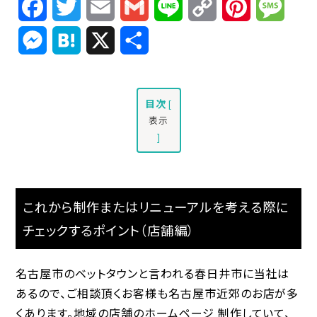
Facebook
Twitter
Email
Gmail
Line
Copy
Pinterest
Mess
Link
Messenger
Hatena
X
共
有
目次
[
表示
]
これから制作またはリニューアルを考える際に
チェックするポイント（店舗編）
名古屋市のベットタウンと言われる春日井市に当社は
あるので、ご相談頂くお客様も名古屋市近郊のお店が多
くあります。地域の店舗のホームページ 制作していて、