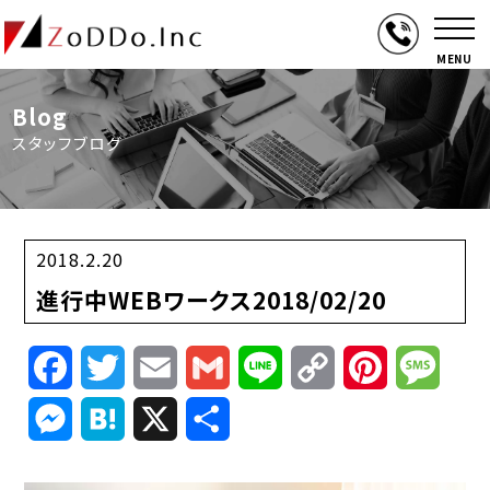
MENU
Blog
スタッフブログ
2018.2.20
進行中WEBワークス2018/02/20
Facebook
Twitter
Email
Gmail
Line
Copy
Pinterest
Mess
Link
Messenger
Hatena
X
共
有