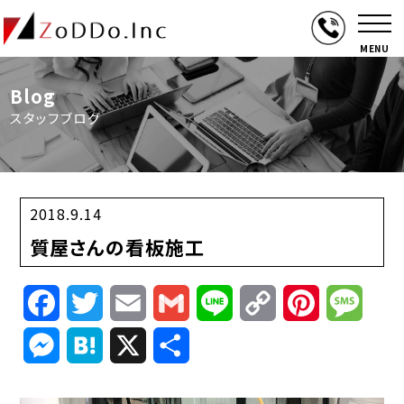
MENU
Blog
スタッフブログ
2018.9.14
質屋さんの看板施工
Facebook
Twitter
Email
Gmail
Line
Copy
Pinterest
Mess
Link
Messenger
Hatena
X
共
有