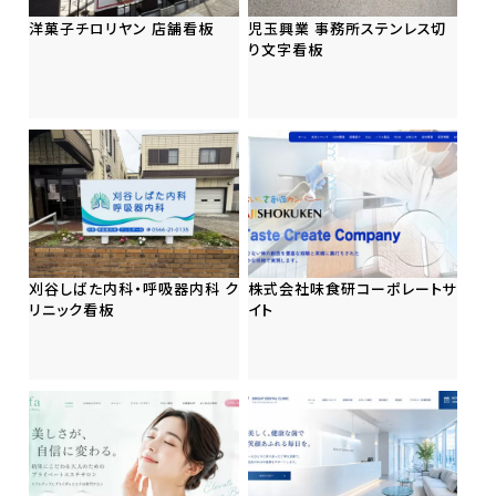
洋菓子チロリヤン 店舗看板
児玉興業 事務所ステンレス切
り文字看板
刈谷しばた内科・呼吸器内科 ク
株式会社味食研コーポレートサ
リニック看板
イト