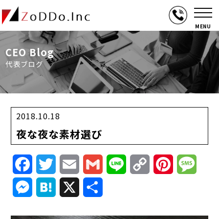
MENU
CEO Blog
代表ブログ
2018.10.18
夜な夜な素材選び
Facebook
Twitter
Email
Gmail
Line
Copy
Pinterest
Mess
Link
Messenger
Hatena
X
共
有