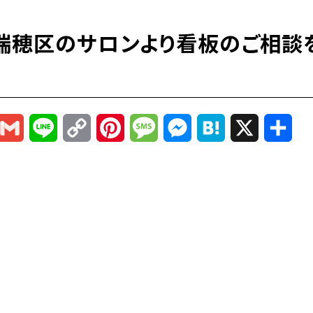
瑞穂区のサロンより看板のご相談
r
mail
Gmail
Line
Copy
Pinterest
Message
Messenger
Hatena
X
共
Link
有