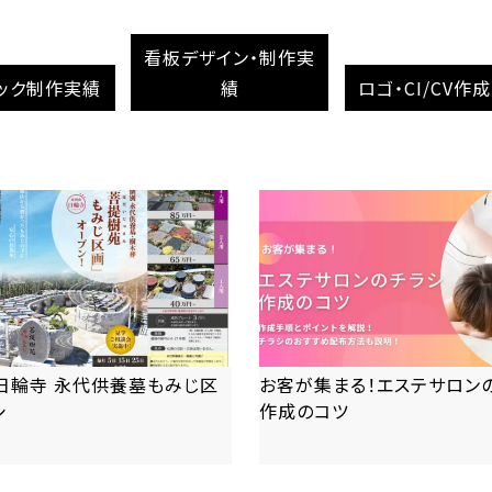
看板デザイン・制作実
ック制作実績
績
ロゴ・CI/CV作
日輪寺 永代供養墓もみじ区
お客が集まる！エステサロン
シ
作成のコツ
more
more