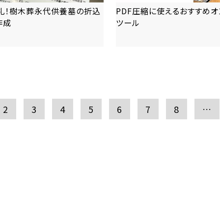
礼！樹木葬永代供養墓の折込
PDF圧縮に使えるおすすめオ
作成
ツール
more
more
2
3
4
5
6
7
8
…