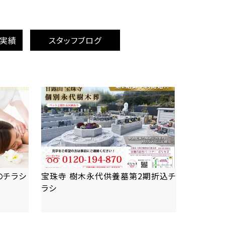
成実績
スタッフブログ
のチラシ
宝珠寺 樹木永代供養墓第2期折込チ
ラシ
more