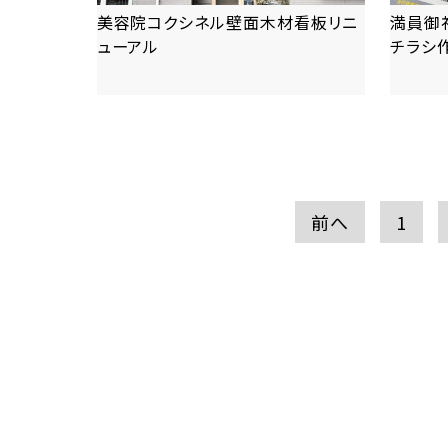
美容院コクシネル壁面木材看板リニ
満員御
ューアル
チラシ
more
前へ
1