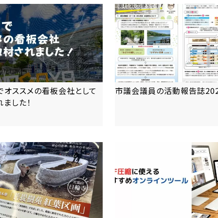
でオススメの看板会社として
市議会議員の活動報告誌202
れました！
more
more