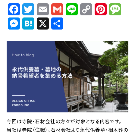
Facebook
Twitter
Email
Gmail
Line
Copy
Pinterest
Mess
Link
Messenger
Hatena
X
共
有
今回は寺院・石材会社の方々が対象となる内容です。
当社は寺院（住職）、石材会社より永代供養墓・樹木葬の