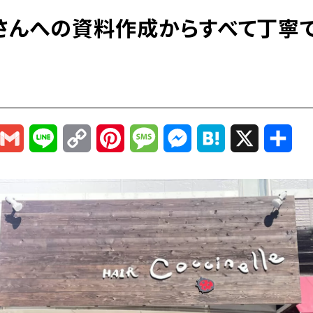
さんへの資料作成からすべて丁寧
r
mail
Gmail
Line
Copy
Pinterest
Message
Messenger
Hatena
X
共
Link
有