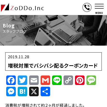
MENU
Blog
スタッフブログ
2019.11.28
増税対策でバシバシ配るクーポンカード
Facebook
Twitter
Email
Gmail
Line
Copy
Pinterest
Mess
Link
Messenger
Hatena
X
共
有
消費税が増税されて約２ヶ月が経過しました。