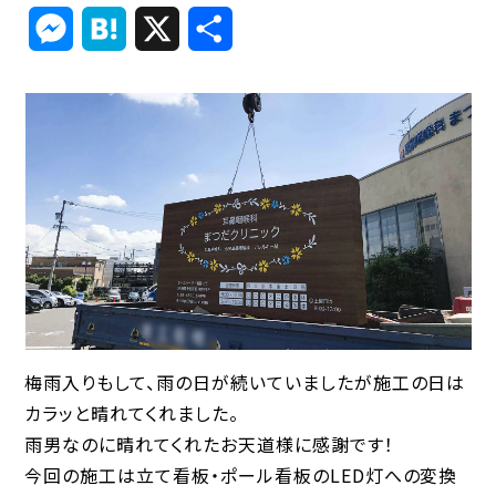
Link
Messenger
Hatena
X
共
有
梅雨入りもして、雨の日が続いていましたが施工の日は
カラッと晴れてくれました。
雨男なのに晴れてくれたお天道様に感謝です！
今回の施工は立て看板・ポール看板のLED灯への変換