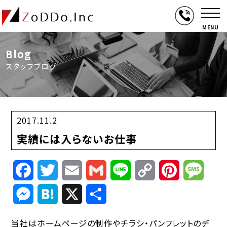
MENU
Blog
スタッフブログ
2017.11.2
実績には入らないお仕事
Facebook
Twitter
Email
Gmail
Line
Copy
Pinterest
Mess
Link
Messenger
Hatena
X
共
有
当社はホームページの制作やチラシ・パンフレットのデ