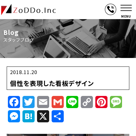
MENU
Blog
スタッフブログ
2018.11.20
個性を表現した看板デザイン
Facebook
Twitter
Email
Gmail
Line
Copy
Pinterest
Mess
Link
Messenger
Hatena
X
共
有