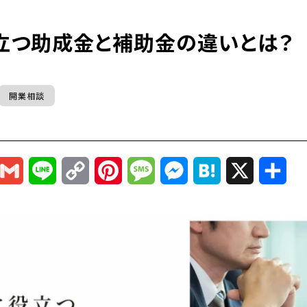
立つ助成金と補助金の違いとは？
開業相談
r
mail
Gmail
Line
Copy
Pinterest
Message
Messenger
Hatena
X
共
Link
有