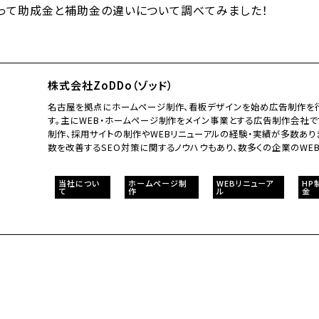
って助成金と補助金の違いについて調べてみました！
株式会社ZoDDo（ゾッド）
名古屋を拠点にホームページ制作、看板デザインを始め広告制作を行
す。主にWEB・ホームページ制作をメイン事業とする広告制作会社で
制作、採用サイトの制作やWEBリニューアルの経験・実績が多数あり
数を改善するSEO対策に関するノウハウもあり、数多くの企業のWE
当社につい
ホームページ制
WEBリニューア
HP
て
作
ル
金