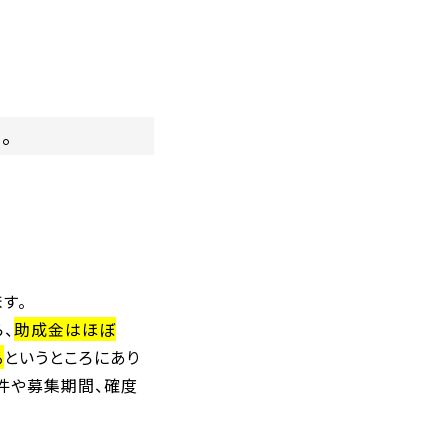
。
す。
、
助成金はほぼ
る
というところにあり
件や募集期間、確度
）