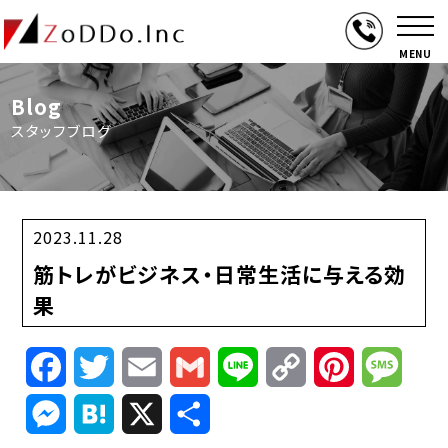
MENU
Blog
スタッフブログ
2023.11.28
筋トレがビジネス・日常生活に与える効
果
Facebook
Twitter
Email
Gmail
Line
Copy
Pinterest
Mess
Link
Messenger
Hatena
X
共
有