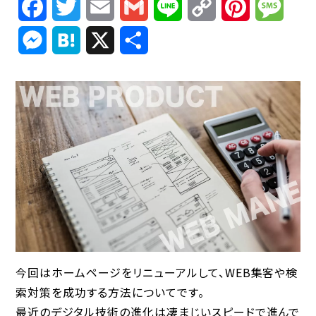
Facebook
Twitter
Email
Gmail
Line
Copy
Pinterest
Mess
Link
Messenger
Hatena
X
共
有
今回はホームページをリニューアルして、WEB集客や検
索対策を成功する方法についてです。
最近のデジタル技術の進化は凄まじいスピードで進んで