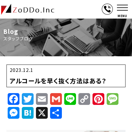
MENU
Blog
スタッフブログ
2023.12.1
アルコールを早く抜く方法はある？
Facebook
Twitter
Email
Gmail
Line
Copy
Pinterest
Mess
Link
Messenger
Hatena
X
共
有