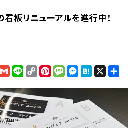
の看板リニューアルを進行中！
r
mail
Gmail
Line
Copy
Pinterest
Message
Messenger
Hatena
X
共
Link
有