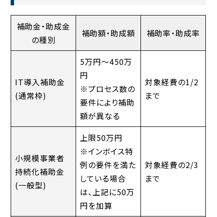
補助金・助成金
補助額・助成額
補助率・助成率
の種別
5万円～450万
円
IT導入補助金
対象経費の1/2
※プロセス数の
(通常枠)
まで
要件により補助
額が異なる
上限50万円
※インボイス特
小規模事業者
例の要件を満た
対象経費の2/3
持続化補助金
している場合
まで
(一般型)
は、上記に50万
円を加算