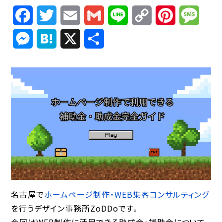
Facebook
Twitter
Email
Gmail
Line
Copy
Pinterest
Mess
Link
Messenger
Hatena
X
共
有
名古屋で
ホームページ制作・WEB集客コンサルティング
を行うデザイン事務所ZoDDoです。