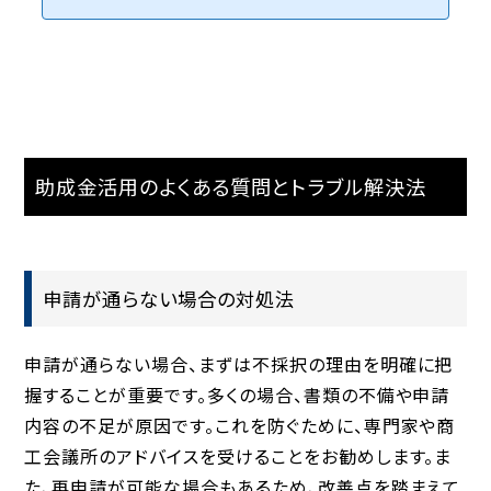
入補助金・事業再構築補助金をはじめとする補助事業の募集が開始さ
れると、毎回ご相談を頂きます。当社では申請書に必要な見積書・サイト
マップなどの作成まで対応しています。最近の補助金では「小規模事業者
持続化補助金」「IT導入補助金」などが有名ですが、WEB制作に関して
は条件や制限が出るようになりました。今回は補助金を活...
助成金活用のよくある質問とトラブル解決法
申請が通らない場合の対処法
申請が通らない場合、まずは不採択の理由を明確に把
握することが重要です。多くの場合、書類の不備や申請
内容の不足が原因です。これを防ぐために、専門家や商
工会議所のアドバイスを受けることをお勧めします。ま
た、再申請が可能な場合もあるため、改善点を踏まえて