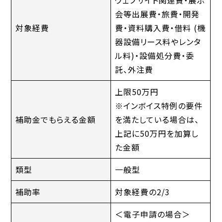
ウェブサイト関連費・展示
会等出展費・旅費・開発
対象経費
費・資料購入費・借料 (機
器設備リース料やレンタ
ル料)・設備処分費・委
託、外注費
上限50万円
※インボイス特例の要件
補助金でもらえる金額
を満たしている場合は、
上記に50万円を加算し
た金額
類型
一般型
補助率
対象経費の2/3
＜電子申請の場合＞