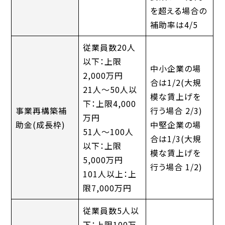
を超える場合の
補助率は4/5
従業員数20人
以下：上限
中小企業の場
2,000万円
合は1/2(大規
21人～50人以
模な賃上げを
下：上限4,000
事業再構築補
行う場合 2/3)
万円
助金(成長枠)
中堅企業の場
51人～100人
合は1/3(大規
以下：上限
模な賃上げを
5,000万円
行う場合 1/2)
101人以上：上
限7,000万円
従業員数5人以
下：上限100万