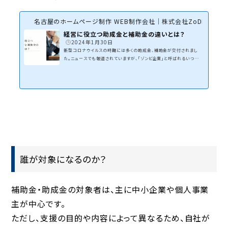
名古屋のホームページ制作 WEB制作会社｜株式会社ZoDDo
経営に役立つ助成金と補助金の違いとは？
2024年1月30日
新型コロナウイルスの時期には多くの助成金、補助金が交付されまし
た。ニュースでも報道されていますが、「ゾンビ企業」と呼ばれるいつ経
営状態が悪化し、倒産してもおかしくない企業が増加傾向にあります。
ゾンビ企業が生まれた一方で、助成金や補助金を有効活用したことで経
営状態が改善し、軌道に乗っている企業もあります。今回は基礎に立ち
返って助成金と補助金の違いについて調べてみました！助成金と補助金
の違いとは？コロナ問題の期間中、当社も助成金の申請を行い助かっ
た企業の一つです。申請書類を税理士の先生に連絡し、...
誰が対象になるのか？
補助金・助成金の対象者は、主に中小企業や個人事業
主が中心です。
ただし、支援の目的や内容によって異なるため、自社が