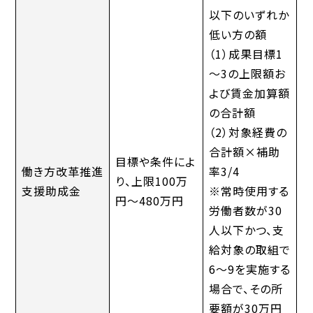
以下のいずれか
低い方の額
（1）成果目標1
～3の上限額お
よび賃金加算額
の合計額
（2）対象経費の
合計額×補助
目標や条件によ
働き方改革推進
率3/4
り、上限100万
支援助成金
※常時使用する
円～480万円
労働者数が30
人以下かつ、支
給対象の取組で
6～9を実施する
場合で、その所
要額が30万円