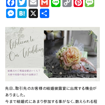
Facebook
Twitter
Email
Gmail
Line
Copy
Pinterest
Mess
Link
Messenger
Hatena
X
共
有
先日、取引先のお客様の結婚披露宴に出席する機会が
ありました。
今まで結婚式にあまり参加する事がなく、数えられる程