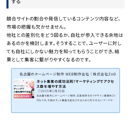
する
競合サイトの割合や発信しているコンテンツ内容など、
市場の把握も欠かせません。
他社との差別化をどう図るか、自社が参入できる余地は
あるのかを検討します。そうすることで、ユーザーに対し
ても自社にしかない魅力を知ってもらうことができ、結
果として集客に繋がりやすくなるのです。
名古屋のホームページ制作 WEB制作会社｜株式会社ZoDDo
ネット集客の成功法則！マーケティングでアクセ
ス数を増やす方法
2025年1月30日
名古屋を拠点にホームページ制作、広告制作を行うデザイン事務所Zo
DDoです。今回はネット集客を成功させるために欠かせないマーケティン
グについてです。「マーケティング」と聞くと、何を思い浮かべますか？「広
告を出すこと？」「SNSを運用すること？」「SEO対策をすること？」確かに
どれも間違いではありませんが、マーケティングの本質は 「顧客のニー
ズを満たして利益を生み出すこと」 にあります。お客様のホームページ
制作、看板など広告物を作成する時は、必ずマーケティングを考えて制作
しなければいけない。マーケティングを...