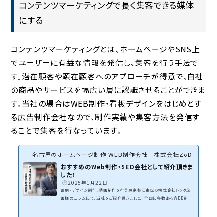
コンテンツマーケティングで長く集客できる媒体
にする
コンテンツマーケティングとは、ホームページやSNS上
でユーザーに有益な情報を発信し、集客を行う手法で
す。潜在顧客や顕在顧客へのアプローチが得意で、自社
の商品やサービスを幅広い層に認識させることができま
す。当社の場合はWEB制作・看板デザインをはじめとす
る広告制作会社なので、制作実績や集客方法を発信す
ることで集客を行なっています。
名古屋のホームページ制作 WEB制作会社｜株式会社ZoDDo
おすすめのWeb制作・SEO会社として紹介頂きま
した！
2025年1月22日
印刷・デザイン制作、動画制作を行う東京都江東区の株式会社トック企
画様のコラムにて、当社をご紹介頂きました！全国に多数あるWEB制作
会社の中から当社をご紹介頂き大変光栄です。WEB集客は確かな知識
と質の高いWEBサイトがなければ実現できません。ホームページを制作