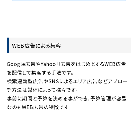
することはできるが、SEO対策ができないと言う制作会社は多いもので
す。現在お持ちのホームページでお問い合わせがない、閲覧数が伸びな
い・・などWEB集客がうまく行かないとお悩みの場合は当社にご相談く
ださい！【検索エンジンに適したホームページ制作】
WEB広告による集客
Google広告やYahoo!!広告をはじめとするWEB広告
を配信して集客する手法です。
検索連動型広告やSNSによるエリア広告などアプロー
チ方法は媒体によって様々です。
事前に期間と予算を決める事ができ、予算管理が容易
なのもWEB広告の特徴です。