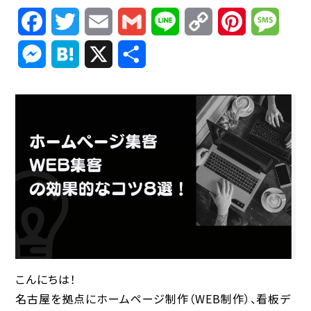
Facebook
Twitter
Email
Gmail
Line
Copy
Pinterest
Mess
Link
Messenger
Hatena
X
共
有
こんにちは！
名古屋を拠点にホームページ制作（WEB制作）、看板デ