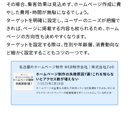
その場合、集客効果は見込めず、ホームページ作成に費
やした費用・時間が無駄になるでしょう。
ターゲットを明確に設定し、ユーザーのニーズが把握で
きれば、ページに掲載する内容も絞られるため、ホーム
ページの方向性も決めやすくなります。
ターゲットを設定する際は、性別や年齢層、消費動向な
ど細かく設定することもコツの一つです。
名古屋のホームページ制作 WEB制作会社｜株式会社ZoDDo
ホームページ制作の失敗原因7選！これを知らな
いとアクセス数が増えない
2025年2月18日
ホームページは企業もお店も大体持っている広告媒体ですよね。中には
グルナビ・ホットペッパーの店舗情報をオフィシャルにしている所もあり
ますが、今ではほとんどの事業者が持っています。１つ質問です。あなた
のホームページは集客できていますか？自分でホームページを制作した
人、WEB制作会社に依頼した人。個人的に仕事で多くの企業・お店と会
いますが所有しているホームページで集客ができていると答える人は大
体３割ほどの感覚です。７割はWEB集客が全くできてなく、ホームページ
は飾り状態の方が多いイメージです。WEB集客がで...