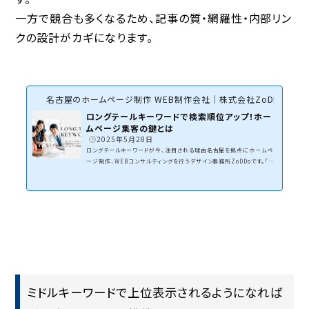
一方で競合も多くなるため、
記事の質・網羅性・内部リン
クの設計
がカギになります。
名古屋のホームページ制作 WEB制作会社｜株式会社ZoDDo
ロングテールキーワードで検索順位アップ！ホー
ムページ集客の鍵とは
2025年5月28日
ロングテールキーワードが今、注目される理由名古屋を拠点にホームペ
ージ制作、WEBコンサルティングを行うデザイン事務所ZoDDoです。「頑
張ってホームページを作ったのに、全然アクセスが増えない…」そんな悩
みを抱えていませんか？実は、SEO対策でよく聞く“ビッグキーワード”だ
けを追いかけても、なかなか成果にはつながりません。今、注目されて
いるのが「ロングテールキーワード」。このキーワードをうまく使えば、競
合が少ない検索ワードで検索順位を上げ、時間とともに安定したアクセ
スを集めることができます。この記事では、「...
ミドルキーワードで上位表示されるようになれば