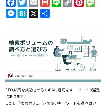
Facebook
Twitter
Email
Gmail
Line
Copy
Pinterest
Mess
Link
Messenger
Hatena
X
共
有
SEO対策を成功させるカギは、適切なキーワードの選定
にあります。
しかし、「検索ボリュームの多いキーワードを選べばい