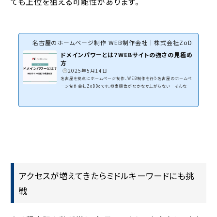
ても上位を狙える可能性
があります。
名古屋のホームページ制作 WEB制作会社｜株式会社ZoDDo
ドメインパワーとは？WEBサイトの強さの見極め
方
2025年5月14日
名古屋を拠点にホームページ制作、WEB制作を行う名古屋のホームペ
ージ制作会社ZoDDoです。検索順位がなかなか上がらない…そんな悩
み、ありませんか？SEO対策にはさまざまな手法がありますが、見落とし
がちなのが「ドメインパワー」の存在。実はこの“見えないチカラ”が、あ
なたのWEBサイトの検索順位に大きな影響を与えているんです。本記事
では、「ドメインパワーとは何か？」から「どうやって測るの？」「どうやって
高めるの？」まで、広報・マーケ担当・WEBライターの方に向けて、わかり
やすく解説します。ドメインパワーとは？そも...
アクセスが増えてきたらミドルキーワードにも挑
戦