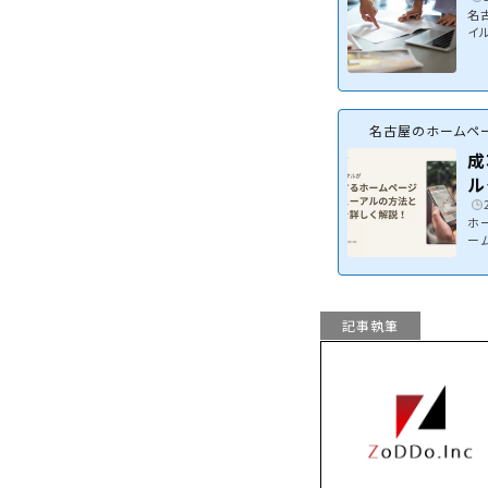
名
イ
業
コ
っ
た
様
名古屋のホームペー
増
成
ル
ホ
ー
課
ペ
&
ア
記事執筆
あ
った