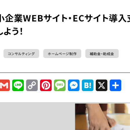
小企業WEBサイト・ECサイト導
よう！
コンサルティング
ホームページ制作
補助金・助成金
r
mail
Gmail
Line
Copy
Pinterest
Message
Messenger
Hatena
X
共
Link
有