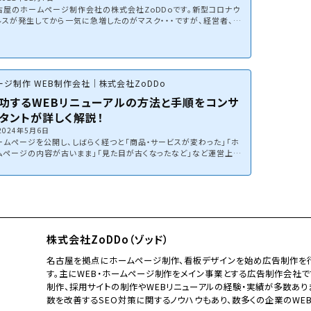
古屋のホームページ制作会社の株式会社ZoDDoです。新型コロナウ
ルスが発生してから一気に急増したのがマスク・・・ですが、経営者、事
主の方が最もよく聞くようになったのが「補助金」ではないでしょうか？
ロナが登場する前は年間に3回ほどだった補助金が、コロナ問題によ
て経済が落ち込んでからは一気に年間7回募集があったりと急増しまし
。弊社もコロナが発生する前に年に何件も補助金が採択された事業者
からご依頼を頂いていましたが、近年は補助金によるご依頼が一気に
ジ制作 WEB制作会社｜株式会社ZoDDo
えました。非常にありがたい事です！しかし、...
功するWEBリニューアルの方法と手順をコンサ
タントが詳しく解説！
2024年5月6日
ームページを公開し、しばらく経つと「商品・サービスが変わった」「ホ
ムページの内容が古いまま」「見た目が古くなったなど」など運営上の
題や要望が出てくるもの。商品・サービスの変更、または現在のホーム
ージに何かしら課題・不満を持つものです。私は約１０年間、WEB制作
WEBコンサルタントとして数多くの企業・お店のホームページリニュー
ルを実施してきました。正直、リニューアルを行う中で大成功した案件も
れば、失敗した案件も正直あります。思えば「あの時はこうすれば良か
。」「これが足りなかった。...
株式会社ZoDDo（ゾッド）
名古屋を拠点にホームページ制作、看板デザインを始め広告制作を行
す。主にWEB・ホームページ制作をメイン事業とする広告制作会社で
制作、採用サイトの制作やWEBリニューアルの経験・実績が多数あり
数を改善するSEO対策に関するノウハウもあり、数多くの企業のWE