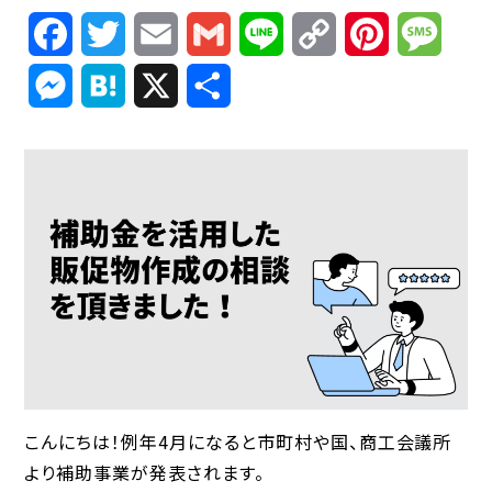
Facebook
Twitter
Email
Gmail
Line
Copy
Pinterest
Mess
Link
Messenger
Hatena
X
共
有
こんにちは！例年4月になると市町村や国、商工会議所
より補助事業が発表されます。