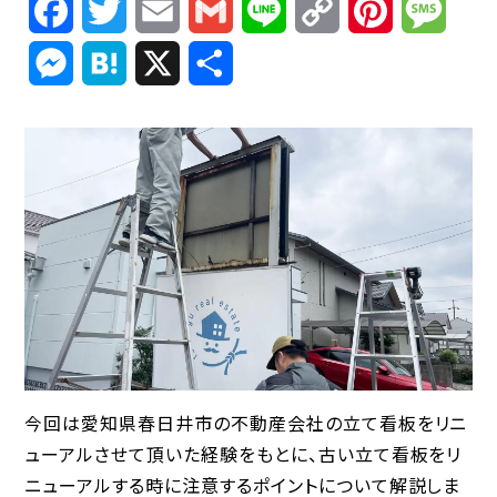
Facebook
Twitter
Email
Gmail
Line
Copy
Pinterest
Mess
Link
Messenger
Hatena
X
共
有
今回は愛知県春日井市の不動産会社の立て看板をリニ
ューアルさせて頂いた経験をもとに、古い立て看板をリ
ニューアルする時に注意するポイントについて解説しま