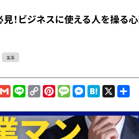
必見！ビジネスに使える人を操る心
生活
r
mail
Gmail
Line
Copy
Pinterest
Message
Messenger
Hatena
X
共
Link
有