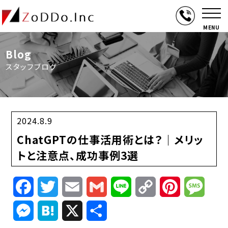
MENU
Blog
スタッフブログ
2024.8.9
ChatGPTの仕事活用術とは？｜メリッ
トと注意点、成功事例3選
Facebook
Twitter
Email
Gmail
Line
Copy
Pinterest
Mess
Link
Messenger
Hatena
X
共
有