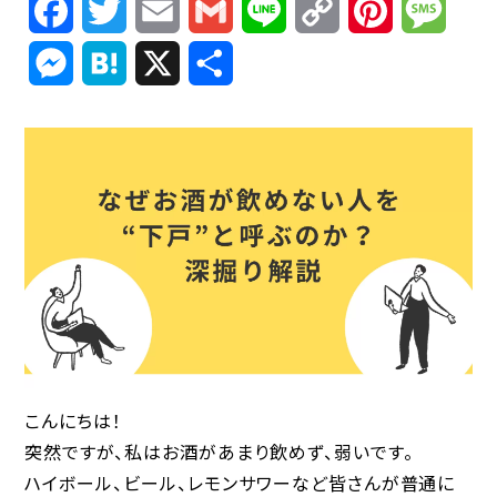
Facebook
Twitter
Email
Gmail
Line
Copy
Pinterest
Mess
Link
Messenger
Hatena
X
共
有
こんにちは！
突然ですが、私はお酒があまり飲めず、弱いです。
ハイボール、ビール、レモンサワーなど皆さんが普通に