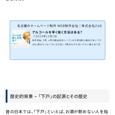
名古屋のホームページ制作 WEB制作会社｜株式会社ZoDDo
アルコールを早く抜く方法はある？
2023年12月1日
年末年始、３月、４月の歓送迎会シーズンはお酒を飲む機会が多いです
よね。飲みたくなくても、付き合いで飲まなければいけない事もありま
す。でも、翌日にお出かけや出張、仕事など予定があると二日酔いにな
りたくないですよね。早くアルコールを抜きたくなります。そこで今回は、
二日酔いの仕組みとお酒を早く抜く方法について解説します。これを読
めば、飲んだ翌日の二日酔いや、アルコールが体内に残っている気がし
たりした場合にどのように対処すれば良いのかが分かります。ぜひご覧
ください！二日酔いの症状と原因は？一般的に言...
歴史的背景 – 「下戸」の起源とその歴史
昔の日本では、「下戸」といえば、お酒が飲めない人を指