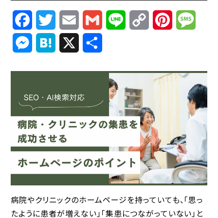
Facebook
Twitter
Email
Gmail
Line
Copy
Pinterest
Mess
Link
Messenger
Hatena
X
共
有
病院やクリニックのホームページを持っていても、「思っ
たように患者が増えない」「集患につながっていない」と