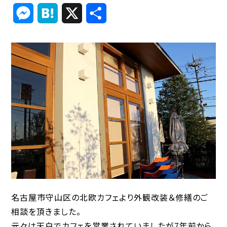
Link
Messenger
Hatena
X
共
有
名古屋市守山区の北欧カフェより外観改装＆修繕のご
相談を頂きました。
元々は天白でカフェを営業されていましたが7年前から