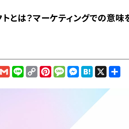
クトとは？マーケティングでの意味
r
mail
Gmail
Line
Copy
Pinterest
Message
Messenger
Hatena
X
共
Link
有