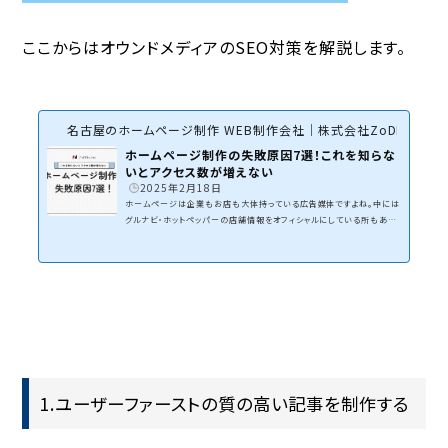
ここからは
オウンドメディアのSEO対策
を解説します。
名古屋のホームページ制作 WEB制作会社｜株式会社ZoDDo
ホームページ制作の失敗原因7選！これを知らな
いとアクセス数が増えない
2025年2月18日
ホームページは企業もお店も大体持っている広告媒体ですよね。中には
グルナビ・ホットペッパーの店舗情報をオフィシャルにしている所もあり
ますが、今ではほとんどの事業者が持っています。１つ質問です。あなた
のホームページは集客できていますか？自分でホームページを制作した
人、WEB制作会社に依頼した人。個人的に仕事で多くの企業・お店と会
いますが所有しているホームページで集客ができていると答える人は大
体３割ほどの感覚です。７割はWEB集客が全くできてなく、ホームページ
は飾り状態の方が多いイメージです。WEB集客がで...
1.ユーザーファーストの質の高い記事を制作する