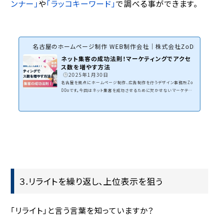
ンナー」
や
「ラッコキーワード」
で調べる事ができます。
名古屋のホームページ制作 WEB制作会社｜株式会社ZoDDo
ネット集客の成功法則！マーケティングでアクセ
ス数を増やす方法
2025年1月30日
名古屋を拠点にホームページ制作、広告制作を行うデザイン事務所Zo
DDoです。今回はネット集客を成功させるために欠かせないマーケティン
グについてです。「マーケティング」と聞くと、何を思い浮かべますか？「広
告を出すこと？」「SNSを運用すること？」「SEO対策をすること？」確かに
どれも間違いではありませんが、マーケティングの本質は 「顧客のニー
ズを満たして利益を生み出すこと」 にあります。お客様のホームページ
制作、看板など広告物を作成する時は、必ずマーケティングを考えて制作
しなければいけない。マーケティングを...
３.リライトを繰り返し、上位表示を狙う
「リライト」と言う言葉を知っていますか？