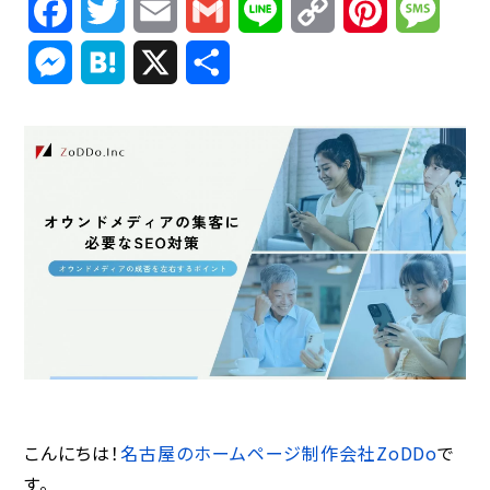
Facebook
Twitter
Email
Gmail
Line
Copy
Pinterest
Mess
Link
Messenger
Hatena
X
共
有
こんにちは！
名古屋のホームページ制作会社ZoDDo
で
す。