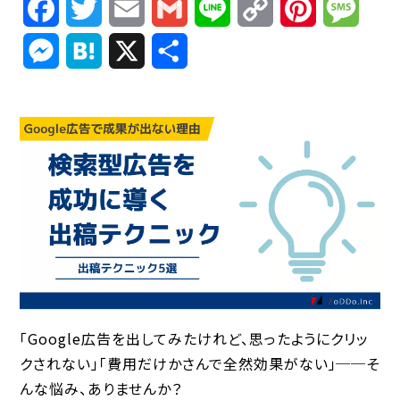
Facebook
Twitter
Email
Gmail
Line
Copy
Pinterest
Mess
Link
Messenger
Hatena
X
共
有
「Google広告を出してみたけれど、思ったようにクリッ
クされない」「費用だけかさんで全然効果がない」──そ
んな悩み、ありませんか？