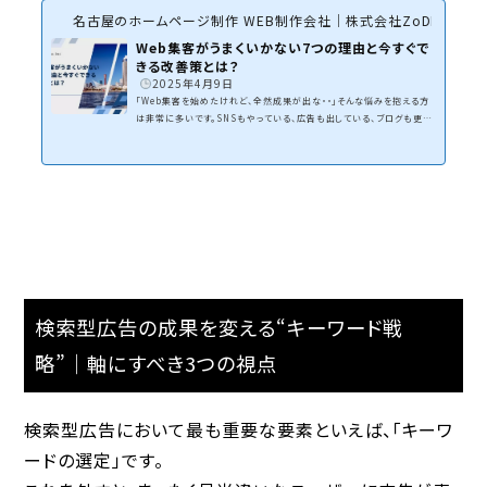
名古屋のホームページ制作 WEB制作会社｜株式会社ZoDDo
Web集客がうまくいかない7つの理由と今すぐで
きる改善策とは？
2025年4月9日
「Web集客を始めたけれど、全然成果が出な・・」そんな悩みを抱える方
は非常に多いです。SNSもやっている、広告も出している、ブログも更新
している・・・それでも問い合わせや売上につながらないという場合、何
か根本的な原因があるかもしれません。本記事では、Web集客がうまく
いかない典型的な7つの原因を掘り下げ、その改善策を具体的にご紹介
します。この記事を読めば、あなたのWeb集客は一歩前進するはず！な
ぜWeb集客は「成果が出ない」と感じるのか？当社では毎年、多くのお
客様のWEB集客のご相談を頂いています。自分たちでWe...
検索型広告の成果を変える“キーワード戦
略”｜軸にすべき3つの視点
検索型広告において最も重要な要素といえば、「キーワ
ードの選定」です。