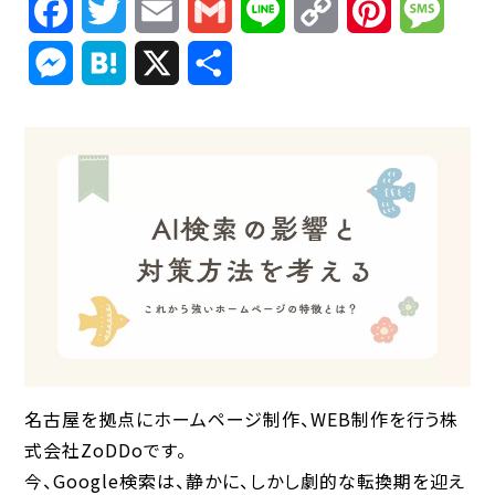
Facebook
Twitter
Email
Gmail
Line
Copy
Pinterest
Mess
Link
Messenger
Hatena
X
共
有
名古屋を拠点にホームページ制作、WEB制作を行う株
式会社ZoDDoです。
今、Google検索は、静かに、しかし劇的な転換期を迎え