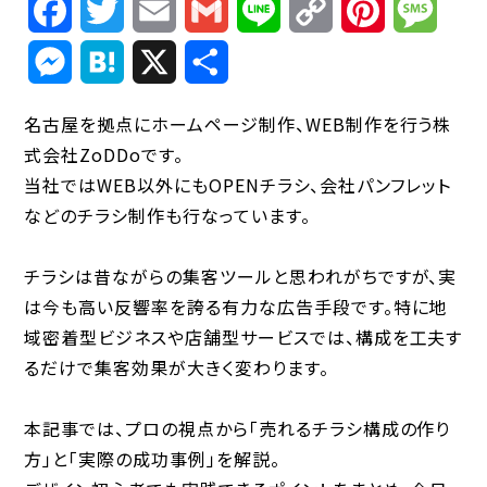
Facebook
Twitter
Email
Gmail
Line
Copy
Pinterest
Mess
Link
Messenger
Hatena
X
共
有
名古屋を拠点にホームページ制作、WEB制作を行う株
式会社ZoDDoです。
当社ではWEB以外にもOPENチラシ、会社パンフレット
などのチラシ制作も行なっています。
チラシは昔ながらの集客ツールと思われがちですが、実
は今も高い反響率を誇る有力な広告手段です。特に地
域密着型ビジネスや店舗型サービスでは、構成を工夫す
るだけで集客効果が大きく変わります。
本記事では、プロの視点から「売れるチラシ構成の作り
方」と「実際の成功事例」を解説。