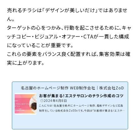
売れるチラシは「デザインが美しいだけ」ではありませ
ん。
ターゲットの心をつかみ、行動を起こさせるために、
キャ
ッチコピー・ビジュアル・オファー・CTAが一貫した構成
になっていることが重要です。
これらの要素をバランス良く配置すれば、集客効果は確
実に上がります。
名古屋のホームページ制作 WEB制作会社｜株式会社ZoDDo
お客が集まる！エステサロンのチラシ作成のコツ
2024年4月8日
こんにちは！名古屋を拠点にホームページ制作、看板デザインなど広告
制作をしている株式会社ZoDDoです。今回は「お客様が集まる！エステサ
ロンのチラシ作成のコツ」についてです。エステサロン、ネイルサロンの
開業相談、集客相談を毎年多くいただきます。エステサロン・ネイルサロ
ンから看板、ホームページ制作、WEB集客に関してお話を伺いますが、
一番ご依頼とご相談で頂くがリーフレット（チラシ）です。インスタ、X（旧ツ
イッター）などSNSを活用した集客もありますが、今でもチラシ集客がス