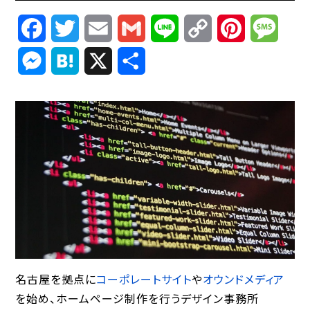
Facebook
Twitter
Email
Gmail
Line
Copy
Pinterest
Mess
Link
Messenger
Hatena
X
共
有
名古屋を拠点に
コーポレートサイト
や
オウンドメディア
を始め、ホームページ制作を行うデザイン事務所