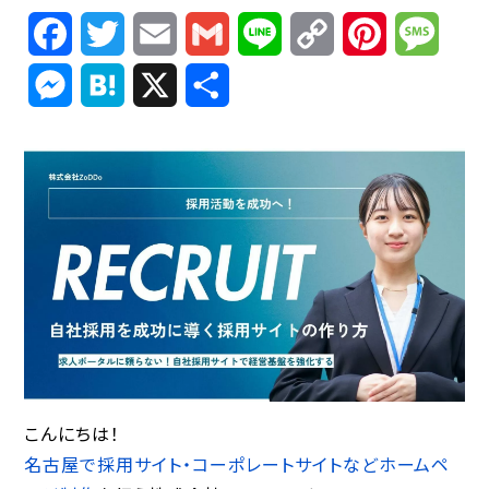
Facebook
Twitter
Email
Gmail
Line
Copy
Pinterest
Mess
Link
Messenger
Hatena
X
共
有
こんにちは！
名古屋で採用サイト・コーポレートサイトなどホームペ