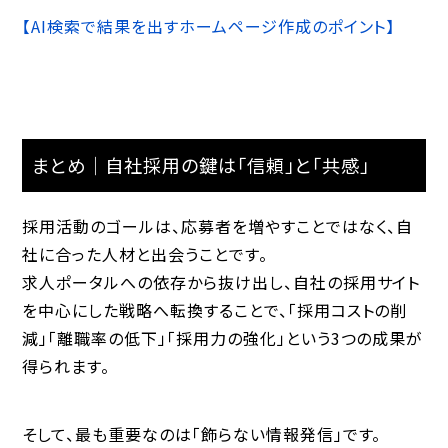
験から断言できるのは、AIに選ばれるホームページは“専門性×体験×
構造”の3要素が揃ったサイトです。本記事では、AI検索で結果を出すた
【AI検索で結果を出すホームページ作成のポイント】
めの具体的なホームページ制作のポイントを専門的な視点から解説し
ます。AI検索がもたらすWEB集客の変化キーワード検索か...
まとめ｜自社採用の鍵は「信頼」と「共感」
採用活動のゴールは、応募者を増やすことではなく、
自
社に合った人材と出会うこと
です。
求人ポータルへの依存から抜け出し、自社の採用サイト
を中心にした戦略へ転換することで、「採用コストの削
減」「離職率の低下」「採用力の強化」という3つの成果が
得られます。
そして、最も重要なのは「飾らない情報発信」です。