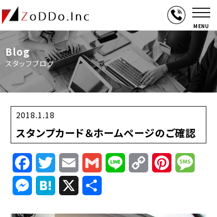
MENU
Blog
スタッフブログ
2018.1.18
スタンプカード＆ホームページのご確認
Facebook
Twitter
Email
Gmail
Line
Copy
Pinterest
Mess
Link
Messenger
Hatena
X
共
有